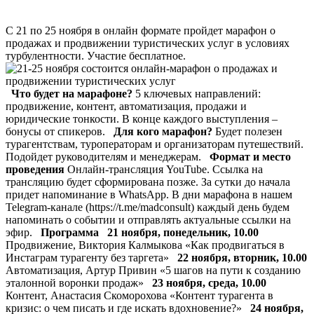
С 21 по 25 ноября в онлайн формате пройдет марафон о
продажах и продвижении туристических услуг в условиях
турбулентности. Участие бесплатное.
Что будет на марафоне?
5 ключевых направлений:
продвижение, контент, автоматизация, продажи и
юридические тонкости. В конце каждого выступления –
бонусы от спикеров.
Для кого марафон?
Будет полезен
турагентствам, туроператорам и организаторам путешествий.
Подойдет руководителям и менеджерам.
Формат и место
проведения
Онлайн-трансляция YouTube. Ссылка на
трансляцию будет сформирована позже. За сутки до начала
придет напоминание в WhatsApp. В дни марафона в нашем
Telegram-канале (https://t.me/madconsult) каждый день будем
напоминать о событии и отправлять актуальные ссылки на
эфир.
Программа
21 ноября, понедельник, 10.00
Продвижение, Виктория Калмыкова «Как продвигаться в
Инстаграм турагенту без таргета»
22 ноября, вторник, 10.00
Автоматизация, Артур Привин «5 шагов на пути к созданию
эталонной воронки продаж»
23 ноября, среда, 10.00
Контент, Анастасия Скоморохова «Контент турагента в
кризис: о чем писать и где искать вдохновение?»
24 ноября,