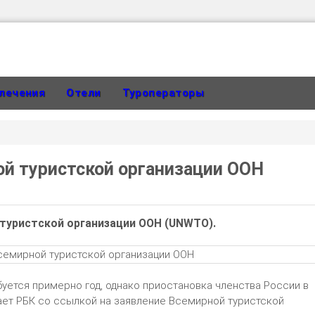
лечения
Отели
Туроператоры
ой туристской организации ООН
 туристской организации ООН (UNWTO).
буется примерно год, однако приостановка членства России в
ет РБК со ссылкой на заявление Всемирной туристской