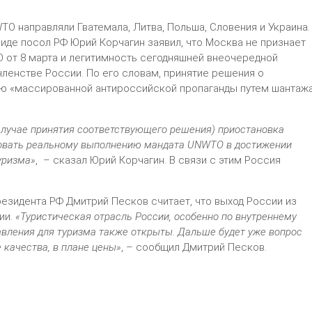
O направляли Гватемала, Литва, Польша, Словения и Украина.
иде посол РФ Юрий Корчагин заявил, что Москва не признает
 от 8 марта и легитимность сегодняшней внеочередной
членстве России. По его словам, принятие решения о
ью «массированной антироссийской пропаганды путем шантаж
случае принятия соответствующего решения) приостановка
вовать реальному выполнению мандата UNWTO в достижении
уризма»
, – сказал Юрий Корчагин. В связи с этим Россия
езидента РФ Дмитрий Песков считает, что выход России из
ии.
«Туристическая отрасль России, особенно по внутреннему
авления для туризма также открыты. Дальше будет уже вопрос
 качества, в плане цены»
, – сообщил Дмитрий Песков.