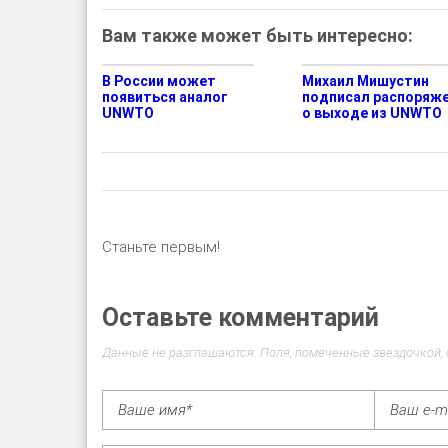
Вам также может быть интересно:
В России может
Михаил Мишустин
появиться аналог
подписал распоряж
UNWTO
о выходе из UNWTO
Станьте первым!
Оставьте комментарий
Данные не разглашаются. Поля, помеченные звездочкой,