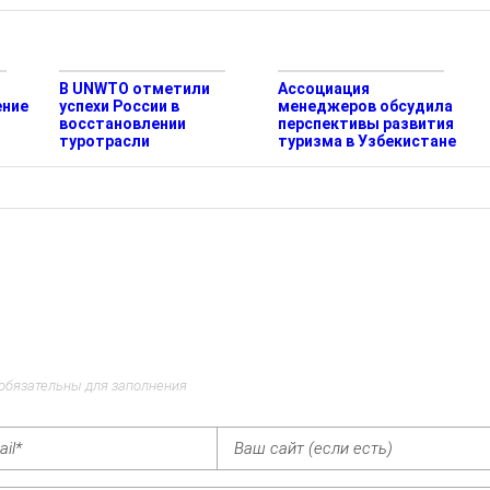
В UNWTO отметили
Ассоциация
ение
успехи России в
менеджеров обсудила
восстановлении
перспективы развития
туротрасли
туризма в Узбекистане
 обязательны для заполнения