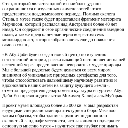
Стэн, который является одной из наиболее удачно
сохранившихся и изученных окаменелостей этого
представителя позднемелового периода. Помимо скелета
Стэна, в музее также будет представлен фрагмент метеорита
Мерчисон, который распался над Австралией более 40 лет
назад. Он содержит в себе органические соединения звездной
пыли, а также предсолнечные зерна возрастом семь
миллиардов лет, которые образовались еще до появления
самого солнца.
«В Абу-Даби будет создан новый центр по изучению
естественной истории, рассказывающий о становлении нашей
вселенной через представление невероятных чудес природы.
Мы с большой радостью будем делиться со всем миром
знаниями об уникальных природных артефактах для того,
чтобы способствовать дальнейшему научному развитию и
вдохновлять наших детей на защиту будущего Земли», –
отметил председатель департамента культуры и туризма Абу-
Даби Его превосходительство Мохамед Халифа аль-Мубарак.
Проект музея площадью более 35 000 кв. м был разработан
ведущими специалистами архитектурного бюро Mecanoo
таким образом, чтобы здание гармонично дополнило
скалистый ландшафт местности, что лаконично подчеркнет
основную миссию музея – научиться еще глубже понимать