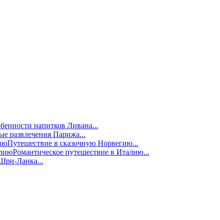
бенности напитков Ливана...
е развлечения Парижа...
Путешествие в сказочную Норвегию...
Романтическое путешествие в Италию...
Шри-Ланка...