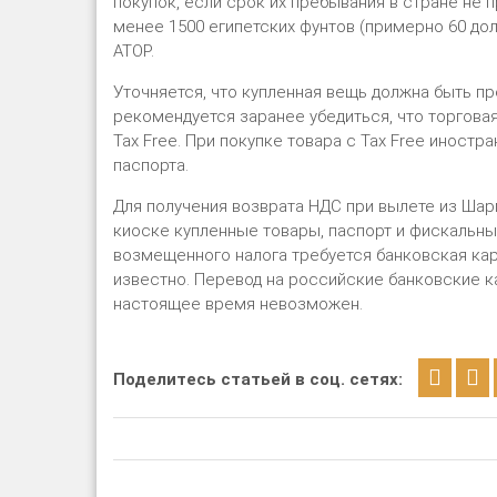
покупок, если срок их пребывания в стране не 
менее 1500 египетских фунтов (примерно 60 дол
АТОР.
Уточняется, что купленная вещь должна быть п
рекомендуется заранее убедиться, что торговая
Tax Free. При покупке товара с Tax Free иност
паспорта.
Для получения возврата НДС при вылете из Шар
киоске купленные товары, паспорт и фискальн
возмещенного налога требуется банковская кар
известно. Перевод на российские банковские ка
настоящее время невозможен.
Поделитесь статьей в соц. сетях: