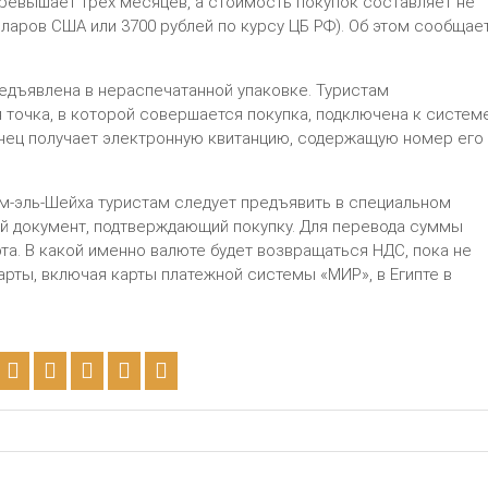
превышает трех месяцев, а стоимость покупок составляет не
ларов США или 3700 рублей по курсу ЦБ РФ). Об этом сообщае
редъявлена в нераспечатанной упаковке. Туристам
 точка, в которой совершается покупка, подключена к систем
ранец получает электронную квитанцию, содержащую номер его
м-эль-Шейха туристам следует предъявить в специальном
ый документ, подтверждающий покупку. Для перевода суммы
та. В какой именно валюте будет возвращаться НДС, пока не
рты, включая карты платежной системы «МИР», в Египте в