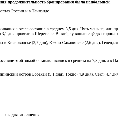
редняя продолжительность бронирования была наибольшей.
живания в отеле составил в среднем 3,5 дня. Чуть меньше, или п
 3,1 дня провели в Шерегеше. В пятёрку вошли ещё два горнолыж
 Кисловодске (2,7 дня), Южно-Сахалинске (2,6 дня), Геленджике 
оссияне этой зимой останавливались в среднем на 7,3 дня, а в П
ппинский остров Боракай (5,1 дня), Токио (4,9 дня), Сеул (4,7 д
тельны для заполнения