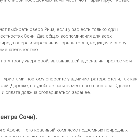
ну в список посещенных вами мест, но и гарантирует новые
уют выбирать озеро Рица, если у вас есть только один
естностях Сочи. Два общих воспоминания для всех
рирода озера и изрезанная горная тропа, ведущая к озеру.
имечательностью.
т эту тропу увертюрой, вызывающей адреналин, прежде чем
 туристами, поэтому спросите у администратора отеля, так ка
рсий. Дороже, но удобнее нанять местного водителя. Однако
 и оплата должна оговариваться заранее.
ентра Сочи).
го Афона – это красивый комплекс подземных природных
ам нужно отправиться на поезде, чтобы посетить его.