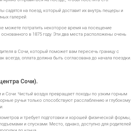
ты садятся на поезд, который доставит их внутрь пещеры и
ных галерей.
кже можете потратить некоторое время на посещение
основанного в 1875 году. Эти два места расположены очень
дителя в Сочи, который поможет вам пересечь границу с
ак всегда, оплата должна быть согласована до начала поездки.
центра Сочи).
 и Сочи. Чистый воздух превращает походы по узким горным
горные ручьи только способствуют расслаблению и глубокому
и.
лометров и требует подготовки и хорошей физической формы,
 подъемами и спусками. Место, однако, доступно для родителей
рогулки до конца.