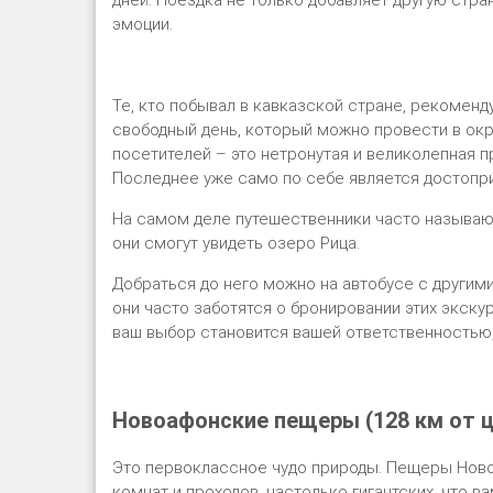
дней. Поездка не только добавляет другую стра
эмоции.
Те, кто побывал в кавказской стране, рекоменд
свободный день, который можно провести в окр
посетителей – это нетронутая и великолепная п
Последнее уже само по себе является достопр
На самом деле путешественники часто называю
они смогут увидеть озеро Рица.
Добраться до него можно на автобусе с другими
они часто заботятся о бронировании этих экску
ваш выбор становится вашей ответственностью,
Новоафонские пещеры (128 км от ц
Это первоклассное чудо природы. Пещеры Ново
комнат и проходов, настолько гигантских, что в