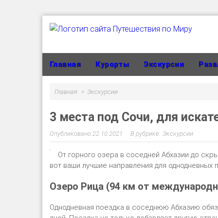
Главная
Курорты
Экскурсии
Разв
Главная
Экскурсии
3 места под Сочи, для иска
22.10.2021
Экскурсии
От горного озера в соседней Абхазии до скр
вот ваши лучшие направления для однодневных 
Озеро Рица (94 км от международн
Однодневная поездка в соседнюю Абхазию обязат