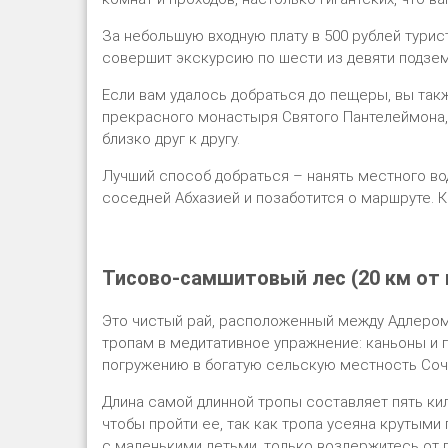
За небольшую входную плату в 500 рублей турис
совершит экскурсию по шести из девяти подзем
Если вам удалось добраться до пещеры, вы та
прекрасного монастыря Святого Пантелеймона, 
близко друг к другу.
Лучший способ добраться – нанять местного во
соседней Абхазией и позаботится о маршруте. К
Тисово-самшитовый лес (20 км от 
Это чистый рай, расположенный между Адлером
тропам в медитативное упражнение: каньоны и 
погружению в богатую сельскую местность Соч
Длина самой длинной тропы составляет пять ки
чтобы пройти ее, так как тропа усеяна крутыми
с маленькими детьми, только воздержитесь от п