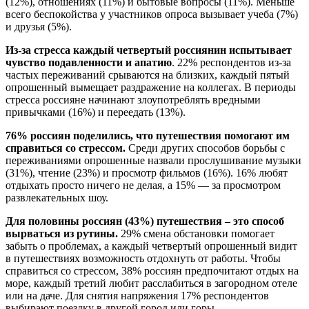
(12%), отношениях (11%) и бытовые вопросы (11%). Меньше
всего беспокойства у участников опроса вызывает учеба (7%)
и друзья (5%).
Из-за стресса каждый четвертый россиянин испытывает
чувство подавленности и апатию
. 22% респондентов из-за
частых переживаний срываются на близких, каждый пятый
опрошенный вымещает раздражение на коллегах. В периоды
стресса россияне начинают злоупотреблять вредными
привычками (16%) и переедать (13%).
76% россиян поделились, что путешествия помогают им
справиться со стрессом.
Среди других способов борьбы с
переживаниями опрошенные назвали прослушивание музыки
(31%), чтение (23%) и просмотр фильмов (16%). 16% любят
отдыхать просто ничего не делая, а 15% — за просмотром
развлекательных шоу.
Для половины россиян (43%) путешествия – это способ
вырваться из рутины.
29% смена обстановки помогает
забыть о проблемах, а каждый четвертый опрошенный видит
в путешествиях возможность отдохнуть от работы. Чтобы
справиться со стрессом, 38% россиян предпочитают отдых на
море, каждый третий любит расслабиться в загородном отеле
или на даче. Для снятия напряжения 17% респондентов
выбирают поездку в другой город или горы.