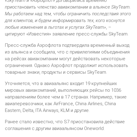
«SkyTeam и «Аэрофлот» договорились временно
приостановить членство авиакомпании в альянсе SkyTeam.
Мы работаем над тем, чтобы ограничить последствия этого
для клиентов, и будем информировать тех, кого коснутся
любые изменения в льготах и услугах SkyTeam»
, –
цитируют «Известия» заявление пресс-службы SkyTeam.
Пресс-служба Аэрофлота подтвердила временный выход
из альянса и сообщила, что с привилегиями объединения
на рейсах авиакомпании могут действовать некоторые
ограничения. Однако Аэрофлот продолжит использовать
товарные знаки, продукты и сервисы SkyTeam.
Уточняется, что в авиаальянс входит 19 крупнейших
мировых авиакомпаний, выполняющих рейсы по 1036
направлениям более чем в 17 странах. Например, такие
авиаперевозчики, как AirFrance, China Airlines, China
Eastern, Delta, ITA Airways, KLM и другие.
Ранее стало известно, что S7 приостановила действие
соглашения с другим авиаальянсом Oneworld.