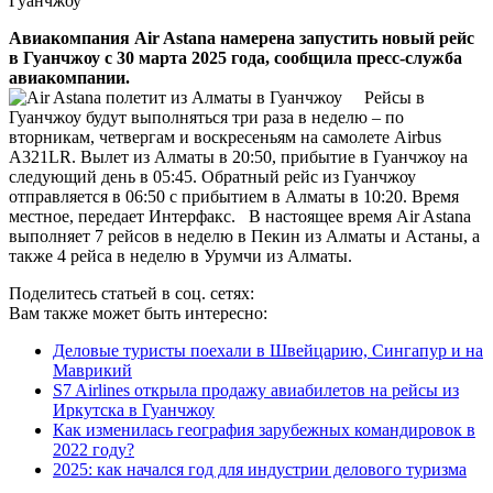
Авиакомпания Air Astana намерена запустить новый рейс
в Гуанчжоу с 30 марта 2025 года, сообщила пресс-служба
авиакомпании.
Рейсы в
Гуанчжоу будут выполняться три раза в неделю – по
вторникам, четвергам и воскресеньям на самолете Airbus
A321LR. Вылет из Алматы в 20:50, прибытие в Гуанчжоу на
следующий день в 05:45. Обратный рейс из Гуанчжоу
отправляется в 06:50 с прибытием в Алматы в 10:20. Время
местное, передает Интерфакс. В настоящее время Air Astana
выполняет 7 рейсов в неделю в Пекин из Алматы и Астаны, а
также 4 рейса в неделю в Урумчи из Алматы.
Поделитесь статьей в соц. сетях:
Вам также может быть интересно:
Деловые туристы поехали в Швейцарию, Сингапур и на
Маврикий
S7 Airlines открыла продажу авиабилетов на рейсы из
Иркутска в Гуанчжоу
Как изменилась география зарубежных командировок в
2022 году?
2025: как начался год для индустрии делового туризма