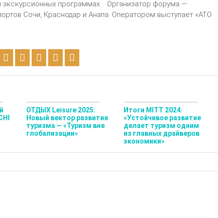
 и экскурсионных программах. Организатор форума —
ортов Сочи, Краснодар и Анапа. Оператором выступает «АТО
й
ОТДЫХ Leisure 2025:
Итоги MITT 2024:
CHI
Новый вектор развития
«Устойчивое развитие
туризма — «Туризм вне
делает туризм одним
глобализации»
из главных драйверов
экономики»