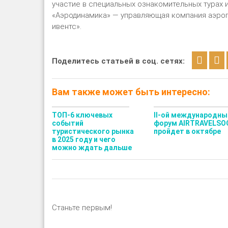
участие в специальных ознакомительных турах
«Аэродинамика» — управляющая компания аэроп
ивентс».
Поделитесь статьей в соц. сетях:
Вам также может быть интересно:
ТОП-6 ключевых
II-ой международны
событий
форум AIRTRAVELSO
туристического рынка
пройдет в октябре
в 2025 году и чего
можно ждать дальше
Станьте первым!