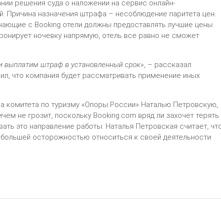
нии решения суда о наложении на сервис онлайн-
й. Причина назначения штрафа – несоблюдение паритета цен.
чающие с Booking отели должны предоставлять лучшие цены
бронирует ночевку напрямую, отель все равно не сможет
и выплатим штраф в установленный срок»
, – рассказал
вил, что компания будет рассматривать применение иных
на комитета по туризму «Опоры России» Наталью Петровскую,
ичем не грозит, поскольку Booking.com вряд ли захочет терять
ать это направление работы. Наталья Петровская считает, чт
с большей осторожностью относиться к своей деятельности