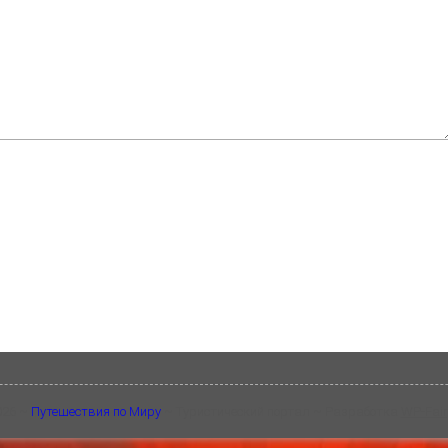
026
~
Путешествия по Миру
~ Туристический портал ~ Разработка
WP-Fair