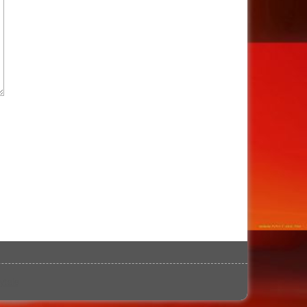
ytale