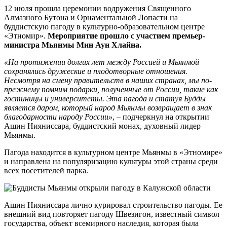
12 июля прошла церемонии водружения Священного
Алмазного Бутона и Орнаментальной Лопасти на
буддистскую пагоду в культурно-образовательном центре
«Этномир».
Мероприятие прошло с участием премьер-
министра Мьянмы Мин Аун Хлайна.
«На протяжении долгих лет между Россией и Мьянмой
сохранялись дружеские и плодотворные отношения.
Несмотря на смену правительств в наших странах, мы по-
прежнему помним подарки, полученные от России, такие как
гостиницы и университеты. Эта пагода и статуя Будды
является даром, который народ Мьянмы возвращает в знак
благодарности народу России»
, – подчеркнул на открытии
Ашин Нияниссара, буддистский монах, духовный лидер
Мьянмы.
Пагода находится в культурном центре Мьянмы в «Этномире»
и направлена на популяризацию культуры этой страны среди
всех посетителей парка.
Ашин Нияниссара лично курировал строительство пагоды. Ее
внешний вид повторяет пагоду Швезигон, известный символ
государства, объект всемирного наследия, которая была