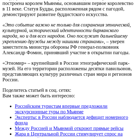
построена королем Мьянмы, основавшим первое королевство
в 11 веке. Статуя Будды, расположенная рядом с пагодой,
демонстрируют развитие буддистского искусства.
«Это событие важно не только для сохранения этнической,
культурной, исторический идентичности бирманского
народа, но и для всех народов. Оно послужит дальнейшему
укреплению дружбы между нашими странами», –
уверен
заместитель министра обороны РФ генерал-полковник
Александр Фомин, принявший участие в открытии пагоды.
«Этномир» – крупнейший в России этнографический парк-
музей. На его территории расположены десятки павильонов,
представляющих культуру различных стран мира и регионов
России.
Поделитесь статьей в соц. сетях:
Вам также может быть интересно:
Российским туристам впервые предложили
экскурсионные туры по Мьянме
Эксперты: в России наблюдается дефицит номерного
фонда
Между Россией и Мьянмой откроют прямые рейсы
Жара в Центральной России стимулирует спрос на