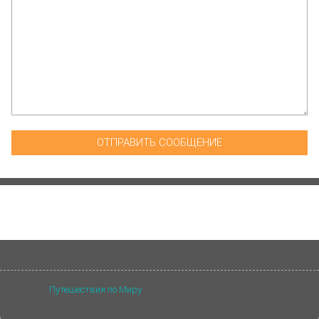
©
2026
~
Путешествия по Миру
~ Туристический портал ~ Разработка
WP-Fairytale