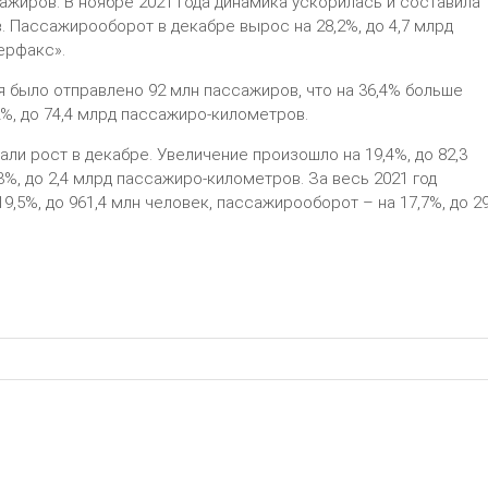
сажиров. В ноябре 2021 года динамика ускорилась и составила
в. Пассажирооборот в декабре вырос на 28,2%, до 4,7 млрд
ерфакс».
ия было отправлено 92 млн пассажиров, что на 36,4% больше
2%, до 74,4 млрд пассажиро-километров.
ли рост в декабре. Увеличение произошло на 19,4%, до 82,3
3%, до 2,4 млрд пассажиро-километров. За весь 2021 год
,5%, до 961,4 млн человек, пассажирооборот – на 17,7%, до 2