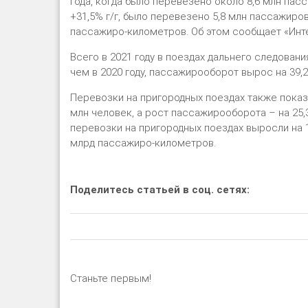
года, когда было перевезено около 8,6 млн пас
+31,5% г/г, было перевезено 5,8 млн пассажиро
пассажиро-километров. Об этом сообщает «Инт
Всего в 2021 году в поездах дальнего следован
чем в 2020 году, пассажирооборот вырос на 39,
Перевозки на пригородных поездах также показа
млн человек, а рост пассажирооборота – на 25,
перевозки на пригородных поездах выросли на 19
млрд пассажиро-километров.
Поделитесь статьей в соц. сетях:
Станьте первым!