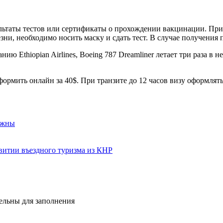
льтаты тестов или сертификаты о прохождении вакцинации. При э
и, необходимо носить маску и сдать тест. В случае получения 
ию Ethiopian Airlines, Boeing 787 Dreamliner летает три раза в
рмить онлайн за 40$. При транзите до 12 часов визу оформлять
ужны
витии въездного туризма из КНР
тельны для заполнения