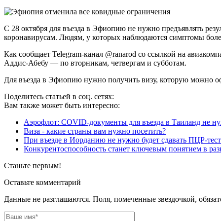
С 28 октября для въезда в Эфиопию не нужно предъявлять резу
коронавирусам. Людям, у которых наблюдаются симптомы болезн
Как сообщает Telegram-канал @ranarod со ссылкой на авиакомпан
Аддис-Абебу — по вторникам, четвергам и субботам.
Для въезда в Эфиопию нужно получить визу, которую можно офо
Поделитесь статьей в соц. сетях:
Вам также может быть интересно:
Аэрофлот: COVID-документы для въезда в Таиланд не н
Виза - какие страны вам нужно посетить?
При въезде в Иорданию не нужно будет сдавать ПЦР-тест
Конкурентоспособность станет ключевым понятием в раз
Станьте первым!
Оставьте комментарий
Данные не разглашаются. Поля, помеченные звездочкой, обяза