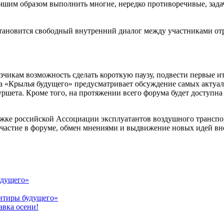
чшим образом выполнить многие, нередко противоречивые, зада
ановится свободный внутренний диалог между участниками отр
озчикам возможность сделать короткую паузу, подвести первые ит
а «Крылья будущего» предусматривает обсуждение самых актуа
ршета. Кроме того, на протяжении всего форума будет доступна
ке российской Ассоциации эксплуатантов воздушного транспорт
 участие в форуме, обмен мнениями и выдвижение новых идей вн
удущего»
ентиры будущего»
авка осени!