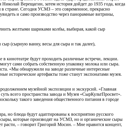
 Николай Верещагин, затем история дойдет до 1935 года, когда
я в стране. Сегодня УСМЗ – это современное, прекрасно
 увидеть и само производство через панорамные витрины,
олнить желтыми шариками колбы, выбирая, какой сыр
сыр (сырную ванну, весы для сыра и так далее),
е в кинотеатре будут проходить различные встречи, лекции.
смогут сами собрать собственную упаковку молока или сыра.
виста. «Мы обнаружили на заводе различные интересные
тные исторические артефакты тоже станут экспонатами музея.
 продолжением музейной экспозиции и экскурсий. «Главная
– суть всего пространства завода и Музея «СырКультПросвет».
поскольку такого заведения общественного питания в городе
ра, но блюда будут адаптированы к восприятию русского
е сыры, которые производят на УСМЗ, но и органические сыры
т расти, – говорит Григорий Мосин. – Мне нравится концепт,