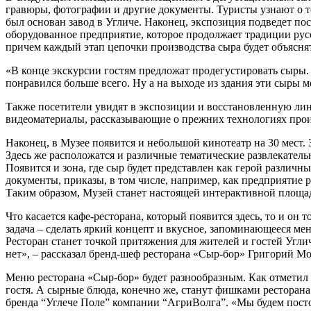
гравюры, фотографии и другие документы. Туристы узнают о то
был основан завод в Угличе. Наконец, экспозиция подведет по
оборудованное предприятие, которое продолжает традиции рус
причем каждый этап цепочки производства сыра будет объяснят
«В конце экскурсии гостям предложат продегустировать сыры.
понравился больше всего. Ну а на выходе из здания эти сыры м
Также посетители увидят в экспозиции и восстановленную лини
видеоматериалы, рассказывающие о прежних технологиях прои
Наконец, в Музее появится и небольшой кинотеатр на 30 мест. 
Здесь же расположатся и различные тематические развлекатель
Появится и зона, где сыр будет представлен как герой различ
документы, приказы, в том числе, например, как предприятие
Таким образом, Музей станет настоящей интерактивной площад
Что касается кафе-ресторана, который появится здесь, то и о
задача – сделать яркий концепт и вкусное, запоминающееся мен
Ресторан станет точкой притяжения для жителей и гостей Углич
нет», – рассказал бренд-шеф ресторана «Сыр-бор» Григорий М
Меню ресторана «Сыр-бор» будет разнообразным. Как отметил 
гостя. А сырные блюда, конечно же, станут фишками ресторан
бренда “Углече Поле” компании “АгриВолга”. «Мы будем посто