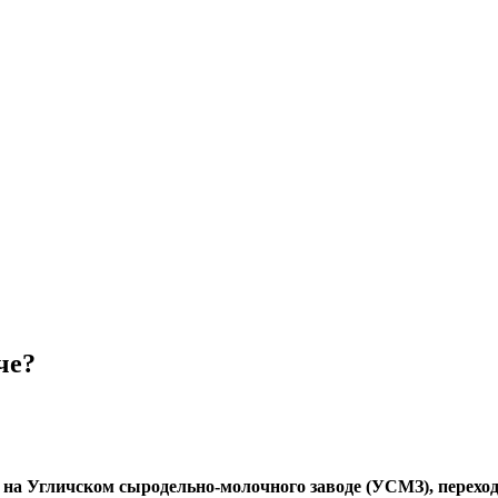
че?
а Угличском сыродельно-молочного заводе (УСМЗ), переходи