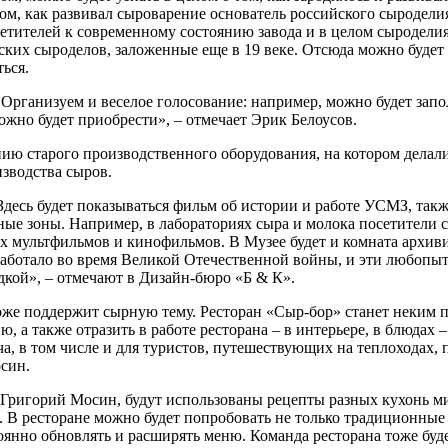
м, как развивал сыроварение основатель российского сыроделия
сетителей к современному состоянию завода и в целом сыродели
ских сыроделов, заложенные еще в 19 веке. Отсюда можно будет
ься.
 Организуем и веселое голосование: например, можно будет зап
ожно будет приобрести», – отмечает Эрик Белоусов.
ю старого производственного оборудования, на котором делали 
зводства сыров.
Здесь будет показываться фильм об истории и работе УСМЗ, такж
ные зоны. Например, в лабораториях сыра и молока посетители 
ных мультфильмов и кинофильмов. В Музее будет и комната архи
 работало во время Великой Отечественной войны, и эти любопы
кой», – отмечают в Дизайн-бюро «Б & К».
н тоже поддержит сырную тему. Ресторан «Сыр-бор» станет неким
ю, а также отразить в работе ресторана – в интерьере, в блюдах 
а, в том числе и для туристов, путешествующих на теплоходах, 
осин.
Григорий Мосин, будут использованы рецепты разных кухонь ми
а. В ресторане можно будет попробовать не только традиционны
янно обновлять и расширять меню. Команда ресторана тоже буде