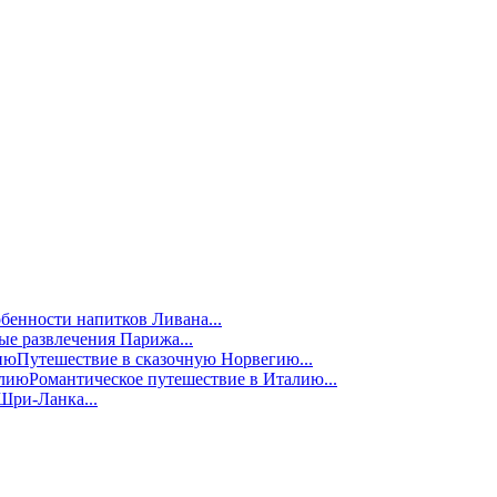
бенности напитков Ливана...
е развлечения Парижа...
Путешествие в сказочную Норвегию...
Романтическое путешествие в Италию...
Шри-Ланка...