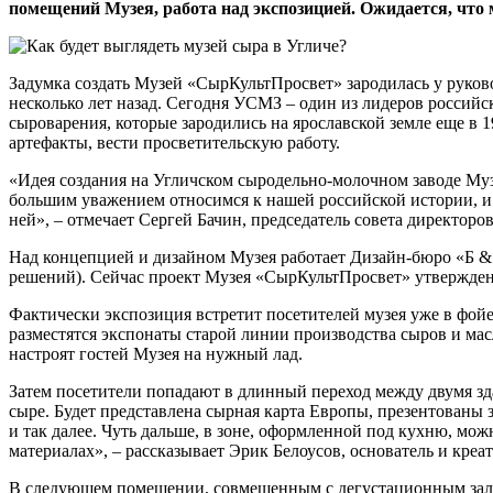
помещений Музея, работа над экспозицией. Ожидается, что 
Задумка создать Музей «СырКультПросвет» зародилась у руков
несколько лет назад. Сегодня УСМЗ – один из лидеров россий
сыроварения, которые зародились на ярославской земле еще в
артефакты, вести просветительскую работу.
«Идея создания на Угличском сыродельно-молочном заводе Муз
большим уважением относимся к нашей российской истории, и 
ней», – отмечает Сергей Бачин, председатель совета директор
Над концепцией и дизайном Музея работает Дизайн-бюро «Б &
решений). Сейчас проект Музея «СырКультПросвет» утвержден.
Фактически экспозиция встретит посетителей музея уже в фойе 
разместятся экспонаты старой линии производства сыров и мас
настроят гостей Музея на нужный лад.
Затем посетители попадают в длинный переход между двумя зд
сыре. Будет представлена сырная карта Европы, презентованы
и так далее. Чуть дальше, в зоне, оформленной под кухню, мо
материалах», – рассказывает Эрик Белоусов, основатель и кре
В следующем помещении, совмещенным с дегустационным залом, 