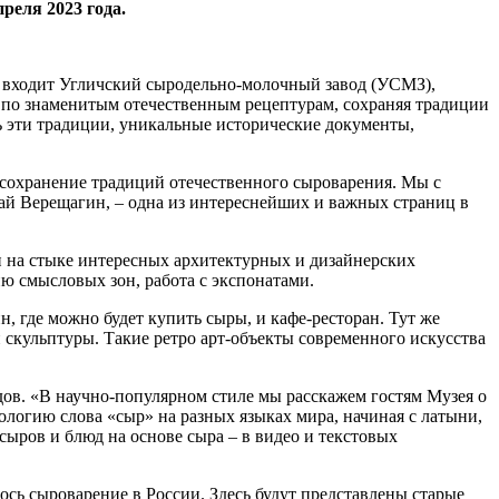
реля 2023 года.
й входит Угличский сыродельно-молочный завод (УСМЗ),
 по знаменитым отечественным рецептурам, сохраняя традиции
ь эти традиции, уникальные исторические документы,
 сохранение традиций отечественного сыроварения. Мы с
лай Верещагин, – одна из интереснейших и важных страниц в
 на стыке интересных архитектурных и дизайнерских
ю смысловых зон, работа с экспонатами.
н, где можно будет купить сыры, и кафе-ресторан. Тут же
 скульптуры. Такие ретро арт-объекты современного искусства
ов. «В научно-популярном стиле мы расскажем гостям Музея о
ологию слова «сыр» на разных языках мира, начиная с латыни,
сыров и блюд на основе сыра – в видео и текстовых
сь сыроварение в России. Здесь будут представлены старые