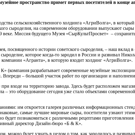
музейное пространство примет первых посетителей в конце ап
одства сельскохозяйственного холдинга «АгриВолга», в которы
ского сыроделия, на современном оборудовании выпускают сыры
 19 веке. Миссия будущего Музея «СырКультПросвет» – сохранит
ея, посвященного истории советского сыроделия, – наш вклад в
сыроделие, которое когда-то зародил в России и развивал Нико
ов компании «Агранта», в которую входит холдинг «АгриВолга».
 К» (компания разрабатывает современные музейные экспозиции
 Впереди – большой участок работ по организации и наполнени
при входе на территорию завода. Здесь будет расположен магази
ла – это оборудование сегодня уже стало объектами современной
аниями: им откроется галерея различных информационных стенд
 знаковые, самые лучшие мировые сыры, посетители узнают этим
жно будет познакомиться с различными рецептами приготовления 
ативный директор Дизайн-бюро «Б & К».
можно будет узнать в целом о том, как зародилось и развивало