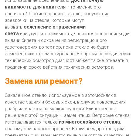
достаточную
использование обеспечивало
видимость для водителя
. Что именно это
означает? Любые царапины, сколы, сосудистые
звездочки на стекле, которые могут
ослепление отражениями
вызвать
света
или ухудшить видимость, являются основанием для
выдачи билета и сохранения регистрационного
удостоверения до тех пор, пока стекло не будет
заменено или отремонтировано. Во время периодических
технических осмотров диагност может также отказать в
продлении срока действия технических осмотров.
Замена или ремонт?
Закаленное стекло, используемое в автомобилях в
качестве задних и боковых окон, в случае повреждения
разбрызгивается на мелкие кусочки. Единственное
решение в этой ситуации – заменить их. Ветровые стекла
из многослойного стекла
изготавливаются только
,
поэтому они намного прочнее. В случае удара твердым
предметом они нарушаются лишь в некоторых местах, не