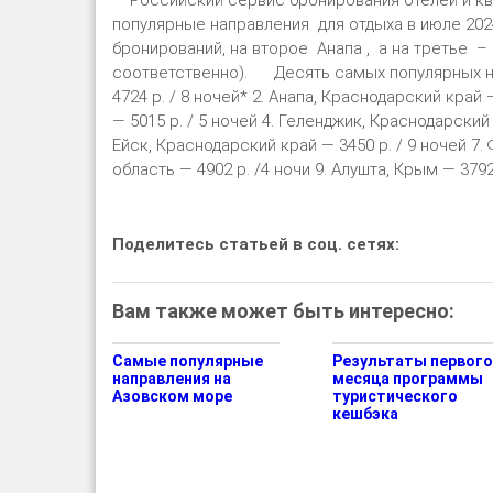
Российский сервис бронирования отелей и кв
популярные направления для отдыха в июле 202
бронирований, на второе Анапа , а на третье 
соответственно). Десять самых популярных на
4724 р. / 8 ночей* 2. Анапа, Краснодарский край 
― 5015 р. / 5 ночей 4. Геленджик, Краснодарский к
Ейск, Краснодарский край ― 3450 р. / 9 ночей 7.
область ― 4902 р. /4 ночи 9. Алушта, Крым ― 3792
Поделитесь статьей в соц. сетях:
Вам также может быть интересно:
Самые популярные
Результаты первого
направления на
месяца программы
Азовском море
туристического
кешбэка