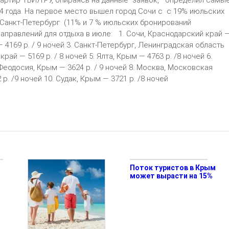
артир ТВИЛ.РУ, опираясь на данные заявок, определил самы
4 года. На первое место вышел город Сочи с с 19% июльских
– Санкт-Петербург (11% и 7 % июльских бронирований
правлений для отдыха в июле: 1. Сочи, Краснодарский край 
― 4169 р. / 9 ночей 3. Санкт-Петербург, Ленинградская область
рай ― 5169 р. / 8 ночей 5. Ялта, Крым ― 4763 р. /8 ночей 6.
 Феодосия, Крым ― 3624 р. / 9 ночей 8. Москва, Московская
 р. /9 ночей 10. Судак, Крым ― 3721 р. /8 ночей
Поток туристов в Крым
может вырасти на 15%