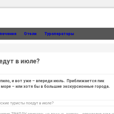
лечения
Отели
Туроператоры
едут в июле?
упило, и вот уже – впереди июль. Приближается пик
а море – или хотя бы в большие экскурсионные города.