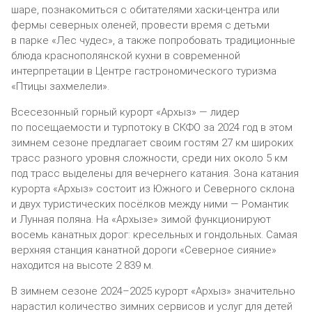
шаре, познакомиться с обитателями хаски-центра или
фермы северных оленей, провести время с детьми
в парке «Лес чудес», а также попробовать традиционные
блюда краснополянской кухни в современной
интерпретации в Центре гастрономического туризма
«Птицы захмелели».
Всесезонный горный курорт «Архыз» — лидер
по посещаемости и турпотоку в СКФО за 2024 год в этом
зимнем сезоне предлагает своим гостям 27 км широких
трасс разного уровня сложности, среди них около 5 км
под трасс выделены для вечернего катания. Зона катания
курорта «Архыз» состоит из Южного и Северного склона
и двух туристических посёлков между ними — Романтик
и Лунная поляна. На «Архызе» зимой функционируют
восемь канатных дорог: кресельных и гондольных. Самая
верхняя станция канатной дороги «Северное сияние»
находится на высоте 2 839 м.
В зимнем сезоне 2024–2025 курорт «Архыз» значительно
нарастил количество зимних сервисов и услуг для детей