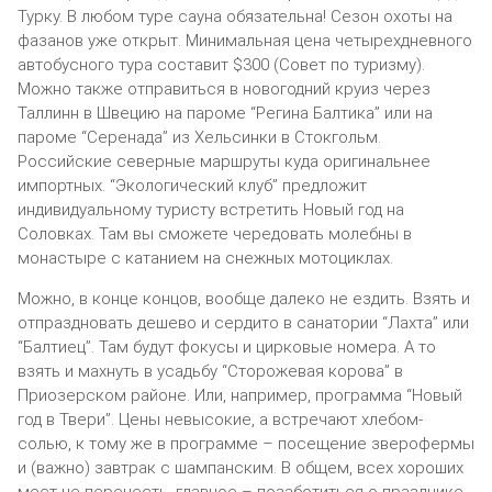
Турку. В любом туре сауна обязательна! Сезон охоты на
фазанов уже открыт. Минимальная цена четырехдневного
автобусного тура составит $300 (Совет по туризму).
Можно также отправиться в новогодний круиз через
Таллинн в Швецию на пароме “Регина Балтика” или на
пароме “Серенада” из Хельсинки в Стокгольм.
Российские северные маршруты куда оригинальнее
импортных. “Экологический клуб” предложит
индивидуальному туристу встретить Новый год на
Соловках. Там вы сможете чередовать молебны в
монастыре с катанием на снежных мотоциклах.
Можно, в конце концов, вообще далеко не ездить. Взять и
отпраздновать дешево и сердито в санатории “Лахта” или
“Балтиец”. Там будут фокусы и цирковые номера. А то
взять и махнуть в усадьбу “Сторожевая корова” в
Приозерском районе. Или, например, программа “Новый
год в Твери”. Цены невысокие, а встречают хлебом-
солью, к тому же в программе – посещение зверофермы
и (важно) завтрак с шампанским. В общем, всех хороших
мест не перечесть, главное – позаботиться о празднике