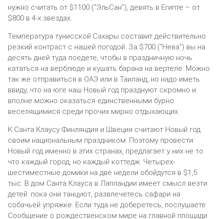
нужно считать от $1100 (“ЭльСан”), девять в Египте – от
$800 в 4-х звездах.
Температура тунисской Сахары составит действительно
резкий контраст с нашей погодой. За $700 (“Нева”) вы на
десять дней туда поедете, чтобы в праздничную ночь
кататься на верблюде и кушать барана на вертеле. Можно
так же отправиться в ОАЭ или в Таиланд, но надо иметь
ввиду, что на юге наш Новый год празднуют скромно и
вполне можно оказаться единственными бурно
веселящимися среди прочих мирно отдыхающих.
К Санта Клаусу Финляндия и Швеция считают Новый год
своим национальным праздником. Поэтому провести
Новый год именно в этих странах, предлагает у них не то
что каждый город, но каждый коттедж. Четырех-
шестиместные домики на две недели обойдутся в $1,5
тыс. В дом Санта Клауса в Лапландии имеет смысл везти
детей: пока они танцуют, развлечетесь сафари на
собачьей упряжке. Если туда не доберетесь, послушаете
Сообщение о рождественском мире на главной площади