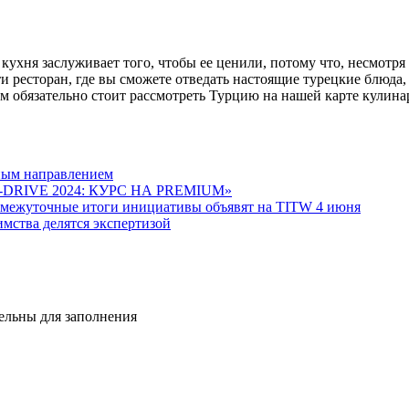
 кухня заслуживает того, чтобы ее ценили, потому что, несмотря
ти ресторан, где вы сможете отведать настоящие турецкие блюда,
м обязательно стоит рассмотреть Турцию на нашей карте кулин
ным направлением
EST-DRIVE 2024: КУРС НА PREMIUM»
ромежуточные итоги инициативы объявят на TITW 4 июня
имства делятся экспертизой
тельны для заполнения