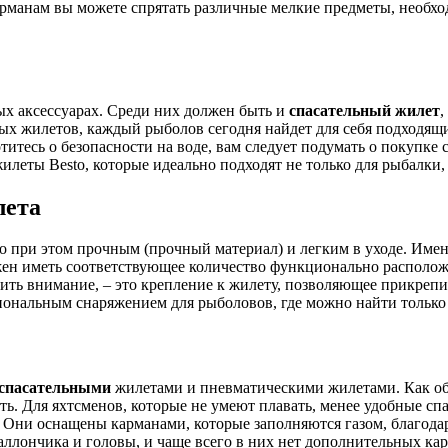
карманам вы можете спрятать различные мелкие предметы, необ
ых аксессуарах. Среди них должен быть и
спасательный жилет
,
ых жилетов, каждый рыболов сегодня найдет для себя подходящ
отитесь о безопасности на воде, вам следует подумать о покупк
леты Besto, которые идеально подходят не только для рыбалки,
лета
но при этом прочным (прочный материал) и легким в уходе. Име
лжен иметь соответствующее количество функционально распол
тить внимание, – это крепление к жилету, позволяющее прикреп
сиональным снаряжением для рыболовов, где можно найти только
спасательными
жилетами и пневматическими жилетами. Как об
ать. Для яхтсменов, которые не умеют плавать, менее удобные с
.
Они оснащены карманами, которые заполняются газом, благода
баллончика и головы, и чаще всего в них нет дополнительных к