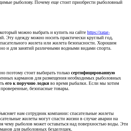
ходимые рыболову. Почему еще стоит приобрести рыболовный
 который можно выбрать и купить на сайте
https://zatar-
ий. Эту одежду можно носить практически круглый год,
е спасательного жилета или жилета безопасности. Хорошим
 но и для занятий различными водными видами спорта.
нно поэтому стоит выбирать только
сертифицированную
оженных карманов для размещения необходимых рыболовных
ить
его к поручню лодки
во время рыбалки. Если мы хотим
 проверенные, безопасные товары.
ъясняет нам сотрудник компании: спасательные жилеты
пасательные жилеты могут спасти жизни в случае аварии на
ря чему рыболов может оставаться над поверхностью воды. Эти
арманов для рыболовных безделушек.