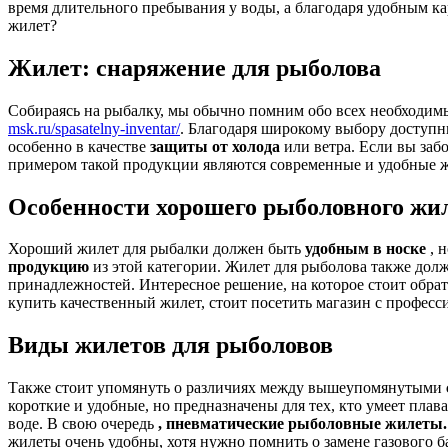
время длительного пребывания у воды, а благодаря удобным 
жилет?
Жилет: снаряжение для рыболова
Собираясь на рыбалку, мы обычно помним обо всех необходим
msk.ru/spasatelny-inventar/
. Благодаря широкому выбору доступн
особенно в качестве
защиты от холода
или ветра. Если вы заб
примером такой продукции являются современные и удобные жи
Особенности хорошего рыболовного жи
Хороший жилет для рыбалки должен быть
удобным в носке
, 
продукцию
из этой категории. Жилет для рыболова также до
принадлежностей. Интересное решение, на которое стоит обра
купить качественный жилет, стоит посетить магазин с профес
Виды жилетов для рыболовов
Также стоит упомянуть о различиях между вышеупомянутыми
короткие и удобные, но предназначены для тех, кто умеет плав
воде. В свою очередь
, пневматические рыболовные жилеты
жилеты очень удобны, хотя нужно помнить о замене газового 