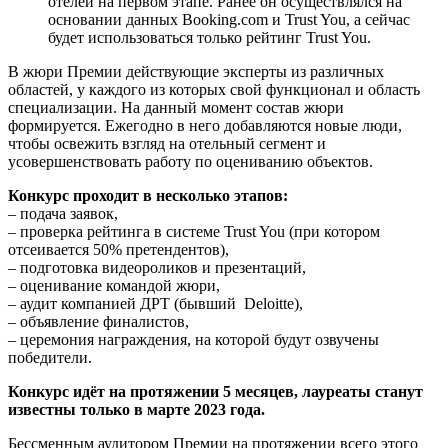
отелей на первом этапе. Ранее он осуществлялся на
основании данных Booking.com и Trust You, а сейчас
будет использоваться только рейтинг Trust You.
В жюри Премии действующие эксперты из различных
областей, у каждого из которых свой функционал и область
специализации. На данный момент состав жюри
формируется. Ежегодно в него добавляются новые люди,
чтобы освежить взгляд на отельный сегмент и
усовершенствовать работу по оцениванию объектов.
Конкурс проходит в несколько этапов:
– подача заявок,
– проверка рейтинга в системе Trust You (при котором
отсеивается 50% претендентов),
– подготовка видеороликов и презентаций,
– оценивание командой жюри,
– аудит компанией ДРТ (бывший Deloitte),
– объявление финалистов,
– церемония награждения, на которой будут озвучены
победители.
Конкурс идёт на протяжении 5 месяцев, лауреаты станут
известны только в марте 2023 года.
Бессменным аудитором Премии на протяжении всего этого