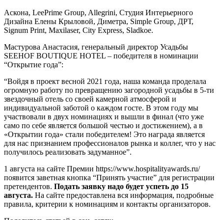
Аскона, LeePrime Group, Allegrini, Студия Интерьерного
Дизайна Елены Крыловой, Диметра, Simple Group, ДРТ,
Signum Print, Maxilaser, City Express, Sladkoe.
Мастурова Анастасия, генеральный директор Усадьбы
SEEHOF BOUTIQUE HOTEL – победителя в номинации
“Открытие года”:
“Войдя в проект весной 2021 года, наша команда проделала
огромную работу по превращению загородной усадьбы в 5-ти
звездочный отель со своей камерной атмосферой и
индивидуальной заботой о каждом госте. В этом году мы
участвовали в двух номинациях и вышли в финал (что уже
само по себе является большой честью и достижением), а в
«Открытии года» стали победителем! Это награда является
для нас признанием профессионалов рынка и коллег, что у нас
получилось реализовать задуманное”.
1 августа на сайте Премии https://www.hospitalityawards.ru/
появится заветная кнопка “Принять участие” для регистрации
претендентов.
Подать заявку надо будет успеть до 15
августа.
На сайте предоставлена вся информация, подробные
правила, критерии к номинациям и контакты организаторов.