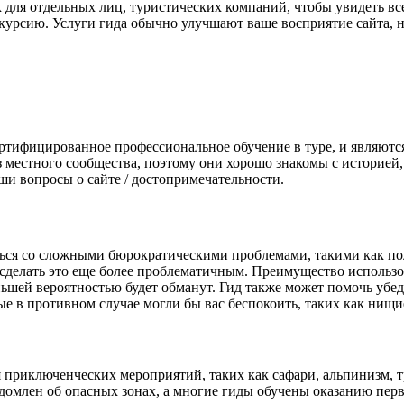
для отдельных лиц, туристических компаний, чтобы увидеть вс
урсию. Услуги гида обычно улучшают ваше восприятие сайта, но
ертифицированное профессиональное обучение в туре, и являют
местного сообщества, поэтому они хорошо знакомы с историей,
и вопросы о сайте / достопримечательности.
ься со сложными бюрократическими проблемами, такими как пол
 сделать это еще более проблематичным. Преимущество использов
ньшей вероятностью будет обманут. Гид также может помочь убе
ые в противном случае могли бы вас беспокоить, таких как нищ
приключенческих мероприятий, таких как сафари, альпинизм, тр
домлен об опасных зонах, а многие гиды обучены оказанию пер