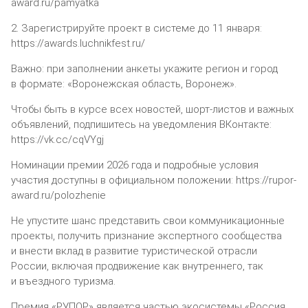
award.ru/pamyatka
2. Зарегистрируйте проект в системе до 11 января:
https://awards.luchnikfest.ru/
Важно: при заполнении анкеты укажите регион и город
в формате: «Воронежская область, Воронеж».
Чтобы быть в курсе всех новостей, шорт-листов и важных
объявлений, подпишитесь на уведомления ВКонтакте:
https://vk.cc/cqVYgj
Номинации премии 2026 года и подробные условия
участия доступны в официальном положении: https://rupor-
award.ru/polozhenie
Не упустите шанс представить свои коммуникационные
проекты, получить признание экспертного сообщества
и внести вклад в развитие туристической отрасли
России, включая продвижение как внутреннего, так
и въездного туризма.
Премия «РУПОР» является частью экосистемы «Россия