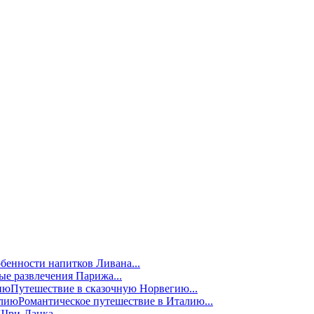
бенности напитков Ливана...
е развлечения Парижа...
Путешествие в сказочную Норвегию...
Романтическое путешествие в Италию...
Шри-Ланка...