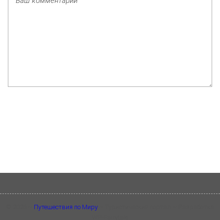
©
2026
~
Путешествия по Миру
~ Туристический портал ~ Разработка
WP-Fairytale