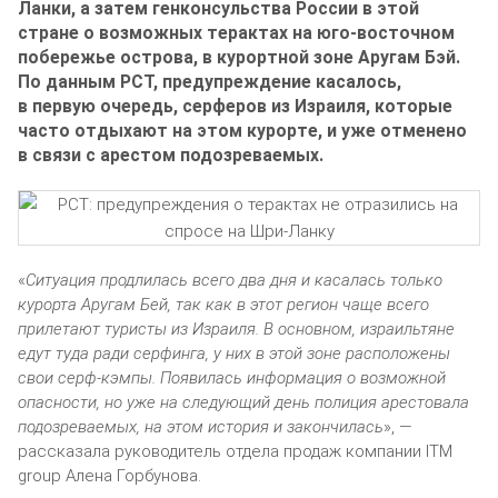
Ланки
, а затем генконсульства России в этой
стране о возможных терактах на
юго-восточном
побережье острова, в курортной зоне Аругам Бэй.
По данным РСТ, предупреждение касалось,
в первую очередь, серферов из Израиля, которые
часто отдыхают на этом курорте, и уже отменено
в связи с арестом подозреваемых.
«
Ситуация продлилась всего два дня и касалась только
курорта Аругам Бей, так как в этот регион чаще всего
прилетают туристы из Израиля. В основном, израильтяне
едут туда ради серфинга, у них в этой зоне расположены
свои
серф-кэмпы
. Появилась информация о возможной
опасности, но уже на следующий день полиция арестовала
подозреваемых, на этом история и закончилась
», —
рассказала руководитель отдела продаж компании ITM
group Алена Горбунова.