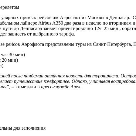
гулярных прямых рейсов а/к Аэрофлот из Москвы в Денпасар. С
бельном лайнере Airbus A350 два раза в неделю по вторникам и 
 пути до Денпасара займет ориентировочно 12ч. 25 мин., обратн
удет зависеть от выбранного тарифа.
зе рейсов Аэрофлота представлены туры из Санкт-Петербурга, Е
 час 30 мин)
с 20 мин)
н)
зией после пандемии отличная новость для туротрасли. Остров
сделает путешествие комфортнее. Однако, учитывая востребов
ния”,
– отметили в
пресс-службе Anex.
тельны для заполнения