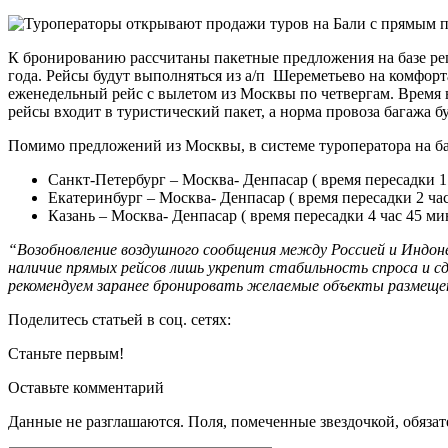
К бронированию рассчитаны пакетные предложения на базе ре
года. Рейсы будут выполняться из а/п Шереметьево на комфорта
еженедельный рейс с вылетом из Москвы по четвергам. Время в
рейсы входит в туристический пакет, а норма провоза багажа б
Помимо предложений из Москвы, в системе туроператора на ба
Санкт-Петербург – Москва- Денпасар ( время пересадки 1
Екатеринбург – Москва- Денпасар ( время пересадки 2 ча
Казань – Москва- Денпасар ( время пересадки 4 час 45 ми
“Возобновление воздушного сообщения между Россией и Индоне
наличие прямых рейсов лишь укрепит стабильность спроса и 
рекомендуем заранее бронировать желаемые объекты размеще
Поделитесь статьей в соц. сетях:
Станьте первым!
Оставьте комментарий
Данные не разглашаются. Поля, помеченные звездочкой, обяза