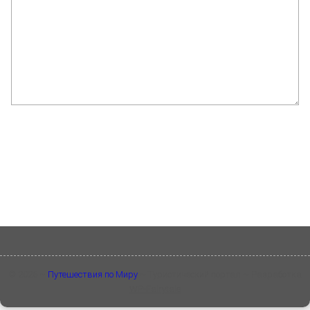
©
2026
~
Путешествия по Миру
~ Туристический портал ~ Разработка
WP-Fairytale