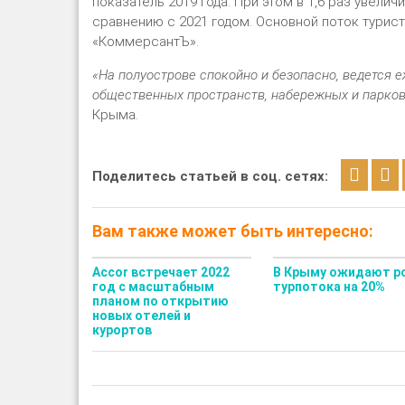
показатель 2019 года. При этом в 1,6 раз увели
сравнению с 2021 годом. Основной поток турис
«КоммерсантЪ».
«На полуострове спокойно и безопасно, ведется 
общественных пространств, набережных и парко
Крыма.
Поделитесь статьей в соц. сетях:
Вам также может быть интересно:
Accor встречает 2022
В Крыму ожидают р
год с масштабным
турпотока на 20%
планом по открытию
новых отелей и
курортов