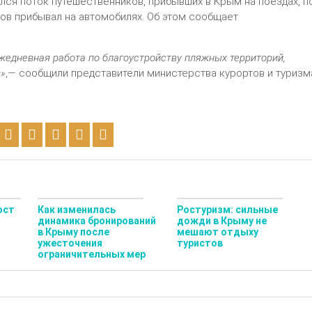
чился поток путешественников, прибывших в Крым на поездах, п
тов прибывал на автомобилях. Об этом сообщает
ежедневная работа по благоустройству пляжных территорий,
в»
,— сообщили представители министерства курортов и туризм
ост
Как изменилась
Ростуризм: сильные
динамика бронирований
дожди в Крыму не
в Крыму после
мешают отдыху
ужесточения
туристов
ограничительных мер