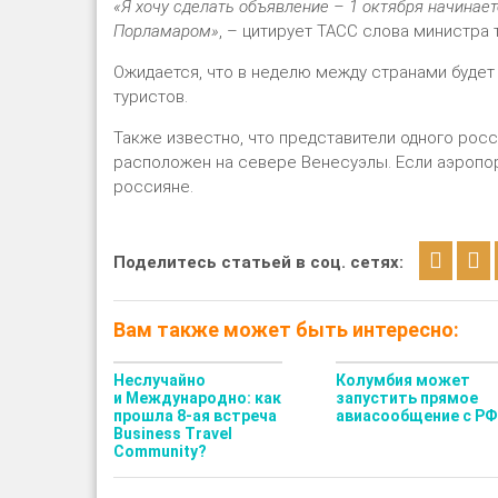
«Я хочу сделать объявление – 1 октября начина
Порламаром»
, – цитирует ТАСС слова министра
Ожидается, что в неделю между странами будет
туристов.
Также известно, что представители одного рос
расположен на севере Венесуэлы. Если аэропор
россияне.
Поделитесь статьей в соц. сетях:
Вам также может быть интересно:
Неслучайно
Колумбия может
и Международно: как
запустить прямое
прошла 8-ая встреча
авиасообщение с РФ
Business Travel
Community?