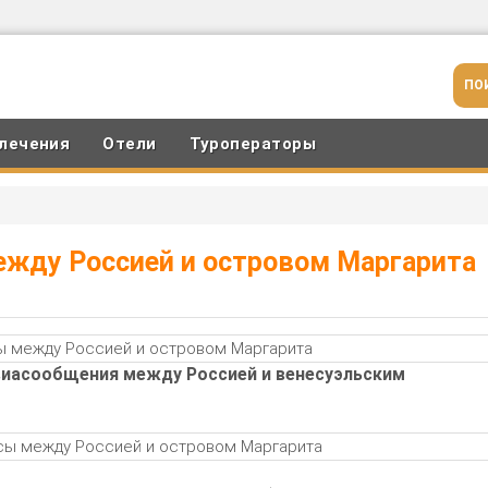
лечения
Отели
Туроператоры
ежду Россией и островом Маргарита
авиасообщения между Россией и венесуэльским