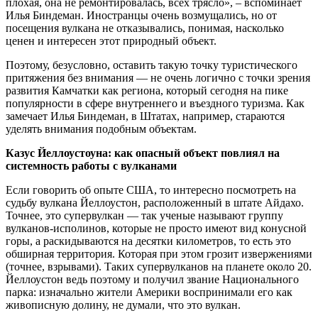
плохая, она не ремонтировалась, всех трясло», – вспоминает
Илья Биндеман. Иностранцы очень возмущались, но от
посещения вулкана не отказывались, понимая, насколько
ценен и интересен этот природный объект.
Поэтому, безусловно, оставить такую точку туристического
притяжения без внимания — не очень логично с точки зрения
развития Камчатки как региона, который сегодня на пике
популярности в сфере внутреннего и въездного туризма. Как
замечает Илья Биндеман, в Штатах, например, стараются
уделять внимания подобным объектам.
Казус Йеллоустоуна: как опасный объект повлиял на
системность работы с вулканами
Если говорить об опыте США, то интересно посмотреть на
судьбу вулкана Йеллоустон, расположенный в штате Айдахо.
Точнее, это супервулкан — так ученые называют группу
вулканов-исполинов, которые не просто имеют вид конусной
горы, а раскидываются на десятки километров, то есть это
обширная территория. Которая при этом грозит извержениями
(точнее, взрывами). Таких супервулканов на планете около 20.
Йеллоустон ведь поэтому и получил звание Национального
парка: изначально жители Америки воспринимали его как
живописную долину, не думали, что это вулкан.