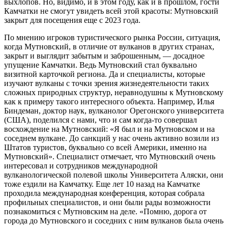
выхлопов. Но, видимо, и в этом году, как и в прошлом, гости
Камчатки не смогут увидеть всей этой красоты: Мутновский
закрыт для посещения еще с 2023 года.
По мнению игроков туристического рынка России, ситуация,
когда Мутновский, в отличие от вулканов в других странах,
закрыт и выглядит забытым и заброшенным, — досадное
упущение Камчатки. Ведь Мутновский стал буквально
визитной карточкой региона. Да и специалисты, которые
изучают вулканы с точки зрения жизнедеятельности таких
сложных природных структур, неравнодушны к Мутновскому
как к примеру такого интересного объекта. Например, Илья
Биндеман, доктор наук, вулканолог Орегонского университета
(США), поделился с нами, что и сам когда-то совершал
восхождение на Мутновский: «Я был и на Мутновском и на
соседнем вулкане. До санкций у нас очень активно возили из
Штатов туристов, буквально со всей Америки, именно на
Мутновский». Специалист отмечает, что Мутновский очень
интересовал и сотрудников международной
вулканологической полевой школы Университета Аляски, они
тоже ездили на Камчатку. Еще лет 10 назад на Камчатке
проходила международная конференция, которая собрала
профильных специалистов, и они были рады возможности
познакомиться с Мутновским на деле. «Помню, дорога от
города до Мутновского и соседних с ним вулканов была очень