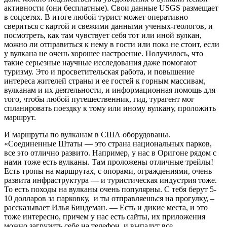
активности (они бесплатные). Свои данные USGS размещает
в соцсетях. В итоге любой турист может оперативно
свериться с картой и свежими данными ученых-геологов, и
посмотреть, как там чувствует себя тот или иной вулкан,
можно ли отправиться к нему в гости или пока не стоит, если
у вулкана не очень хорошее настроение. Получилось, что
такие серьезные научные исследования даже помогают
туризму. Это и просветительская работа, и повышение
интереса жителей страны и ее гостей к горным массивам,
вулканам и их деятельности, и информационная помощь для
того, чтобы любой путешественник, гид, турагент мог
спланировать поездку к тому или иному вулкану, проложить
маршрут.
И маршруты по вулканам в США оборудованы.
«Соединенные Штаты — это страна национальных парков,
все это отлично развито. Например, у нас в Оригоне рядом с
нами тоже есть вулканы. Там проложены отличные трейлы!
Есть тропы на маршрутах, с опорами, ограждениями, очень
развита инфраструктура — и туристическая индустрия тоже.
То есть походы на вулканы очень популярны. С тебя берут 5-
10 долларов за парковку, и ты отправляешься на прогулку, –
рассказывает Илья Биндеман. — Есть и дикие места, и это
тоже интересно, причем у нас есть сайты, их приложения
можно загрузить себе на телефон, и выпадут все