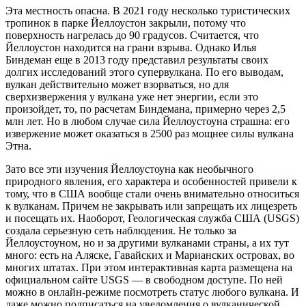
Эта местность опасна. В 2021 году несколько туристических
тропинок в парке Йеллоустон закрыли, потому что
поверхность нагрелась до 90 градусов. Считается, что
Йеллоустон находится на грани взрыва. Однако Илья
Биндеман еще в 2013 году представил результаты своих
долгих исследований этого супервулкана. По его выводам,
вулкан действительно может взорваться, но для
сверхизвержения у вулкана уже нет энергии, если это
произойдет, то, по расчетам Биндемана, примерно через 2,5
млн лет. Но в любом случае сила Йеллоустоуна страшна: его
извержение может оказаться в 2500 раз мощнее силы вулкана
Этна.
Зато все эти изучения Йеллоустоуна как необычного
природного явления, его характера и особенностей привели к
тому, что в США вообще стали очень внимательно относиться
к вулканам. Причем не закрывать или запрещать их лицезреть
и посещать их. Наоборот, Геологическая служба США (USGS)
создала серьезную сеть наблюдения. Не только за
Йеллоустоуном, но и за другими вулканами страны, а их тут
много: есть на Аляске, Гавайских и Марианских островах, во
многих штатах. При этом интерактивная карта размещена на
официальном сайте USGS — в свободном доступе. По ней
можно в онлайн-режиме посмотреть статус любого вулкана. И
даже можно подписаться на уведомления о вулканической