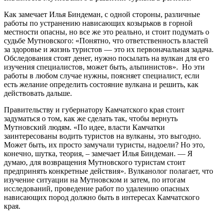
Как замечает Илья Биндеман, с одной стороны, различные
работы по устранению нависающих козырьков в горной
местности опасны, но все же это реально, и стоит подумать о
судьбе Мутновского: «Понятно, что ответственность властей
за здоровье и жизнь туристов — это их первоначальная задача.
Обследования стоят денег, нужно посылать на вулкан для его
изучения специалистов, может быть, альпинистов». Но эти
работы в любом случае нужны, поясняет специалист, если
есть желание определить состояние вулкана и решить, как
действовать дальше.
Правительству и губернатору Камчатского края стоит
задуматься о том, как же сделать так, чтобы вернуть
Мутновский людям. «По идее, власти Камчатки
заинтересованы водить туристов на вулканы, это выгодно.
Может быть, их просто замучали туристы, надоели? Но это,
конечно, шутка, теория, – замечает Илья Биндеман. — Я
думаю, для возвращения Мутновского туристам стоит
предпринять конкретные действия». Вулканолог полагает, что
изучение ситуации на Мутновском и затем, по итогам
исследований, проведение работ по удалению опасных
нависающих пород должно быть в интересах Камчатского
края.