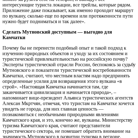
интересующие туриста локации, все трейлы, которые рядом.
Приложение даже показывает, как именно проходит маршрут
по вулкану, сколько еще по времени или протяженности пути
нужно будет подниматься и так далее».
Сделать Мутновский доступным — выгодно для
Камчатки
Почему бы не перенести подобный опыт и такой подход к
изучению природных объектов и уходу за их состоянием и
туристической привлекательностью на российскую почву?
Эксперты туристической отрасли России, беспокоясь за судьбу
Мутновского и показатели туристической востребованности
Камчатки, считают, что местным властям надо предпринять
определенные усилия для возвращения этого вулкана «в
строй». «Настоящая Камчатка начинается там, где
заканчивается цивилизация и начинается природа», –
напоминает вице-президент Альянса туристических агентств
Алексан Мкртчян, отмечая, что туристам на Камчатке хочется
увидеть не города, для них главная ценность —
познакомиться с необычными природными явлениями
Камчатского края, и это, конечно же, вулканы. Министерству
туризма Камчатского края, считают представители
туристического сектора, не помешает обратить внимание на
значимость Мутновского в развитии туризма в регионе.