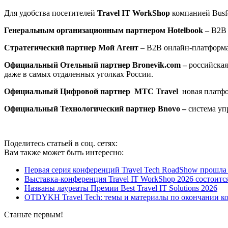
Для удобства посетителей
Travel IT WorkShop
компанией Busf
Генеральным организационным партнером
Hotelbook
– B2B 
Стратегический партнер
Мой Агент
– B2B онлайн-платформа 
Официальный Отельный партнер
Bronevik.com –
российская
даже в самых отдаленных уголках России.
Официальный Цифровой партнер МТС Travel
новая платф
Официальный Технологический партнер
Bnovo
–
система уп
Поделитесь статьей в соц. сетях:
Вам также может быть интересно:
Первая серия конференций Travel Tech RoadShow прошла
Выставка-конференция Travel IT WorkShop 2026 состоитс
Названы лауреаты Премии Best Travel IT Solutions 2026
OTDYKH Travel Tech: темы и материалы по окончании к
Станьте первым!