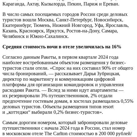
Караганда, Актау, Кызылорда, Пекин, Париж и Ереван.
В число самых посещаемых городов России среди деловых
туристов вошли Москва, Санкт-Петербург, Новосибирск,
Екатеринбург, Тюмень, Нижний Новгород, Уфа, Ярославль,
Казань, Красноярск, Иркутск, Ростов-на-Дону, Самара,
Челябинск и Южно-Сахалинск.
Средняя стоимость ночи в отеле увеличилась на 16%
Согласно данным Ракеты, в первом квартале 2024 года
наиболее востребованным объектом размещения у бизнес-
туристов стали отели. «Спрос на них составил 90% от общего
числа бронирований, — рассказывает Дарья Зубрицкая,
директор по маркетингу и коммуникациям цифровой
платформы для организации командировок и управления
расходами Ракета. — Вслед за ними идут апартаменты —
их резервировали 3% путешественников, 2% отдали
предпочтение гостевым домам, в хостелах размещались 0,55%
деловых туристов. Объекты размещения типов resort
и „коттеджи“ выбирали 0,2% бизнес-туристов».
Самым дорогим номером, который забронировали деловые
путешественники с начала 2024 года в России, стал номер
в московском отеле The Carlton стоимостью в 200 000 рублей/