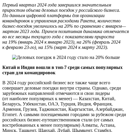
Первый квартал 2024 года завершился значительным
приростом объема деловых поездок у российского бизнеса.
По данным цифровой платформы для организации
командировок и управления расходами Ракета, количество
бизнес-поездок увеличилось на 20% по сравнению с январем—
мартом 2023 года. Причем позитивная динамика отмечается
во все месяцы текущего года с показателями прироста
на 19% (январь 2024 к январю 2023), на 26% (февраль 2024
к февралю 23-го), на 15% (март 2024 к марту 2023).
Китай и Индия вошли в топ-7 среди самых популярных
стран для командировок
В 2024 году российский бизнес все также чаще всего
совершает деловые поездки внутри страны. Однако, среди
зарубежных направлений отмечаются и свои лидеры
(от наиболее популярных к менее) — Казахстан, Китай,
Беларусь, Узбекистан, ОАЭ, Турция, Индия, Франция,
Армения, Грузия, Таджикистан, Кыргызстан, Азербайджан,
Египет. А самыми посещаемыми городами за рубежом среди
российских бизнес-путешественников стали (от самых
востребованных к менее популярным) Алматы, Астана,
Минск, Ташкент, Шанхай, Дубай, Шымкент, Стамбул,