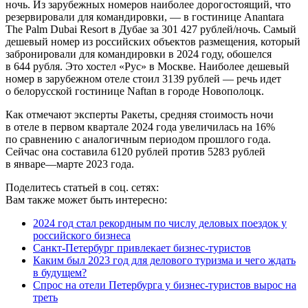
ночь. Из зарубежных номеров наиболее дорогостоящий, что
резервировали для командировки, — в гостинице Anantara
The Palm Dubai Resort в Дубае за 301 427 рублей/ночь. Самый
дешевый номер из российских объектов размещения, который
забронировали для командировки в 2024 году, обошелся
в 644 рубля. Это хостел «Рус» в Москве. Наиболее дешевый
номер в зарубежном отеле стоил 3139 рублей — речь идет
о белорусской гостинице Naftan в городе Новополоцк.
Как отмечают эксперты Ракеты, средняя стоимость ночи
в отеле в первом квартале 2024 года увеличилась на 16%
по сравнению с аналогичным периодом прошлого года.
Сейчас она составила 6120 рублей против 5283 рублей
в январе—марте 2023 года.
Поделитесь статьей в соц. сетях:
Вам также может быть интересно:
2024 год стал рекордным по числу деловых поездок у
российского бизнеса
Санкт-Петербург привлекает бизнес-туристов
Каким был 2023 год для делового туризма и чего ждать
в будущем?
Спрос на отели Петербурга у бизнес-туристов вырос на
треть