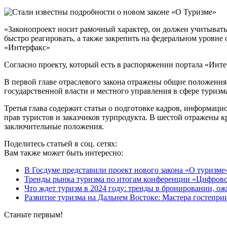
«Законопроект носит рамочный характер, он должен учитывать о
быстро реагировать, а также закрепить на федеральном уровне
«Интерфакс»
Согласно проекту, который есть в распоряжении портала «Интерф
В первой главе отраслевого закона отражены общие положения 
государственной власти и местного управления в сфере туризма
Третья глава содержит статьи о подготовке кадров, информаци
прав туристов и заказчиков турпродукта. В шестой отражены к
заключительные положения.
Поделитесь статьей в соц. сетях:
Вам также может быть интересно:
В Госдуме представили проект нового закона «О туризме
Тренды рынка туризма по итогам конференции «Цифров
Что ждет туризм в 2024 году: тренды в бронировании, о
Развитие туризма на Дальнем Востоке: Мастера гостепри
Станьте первым!