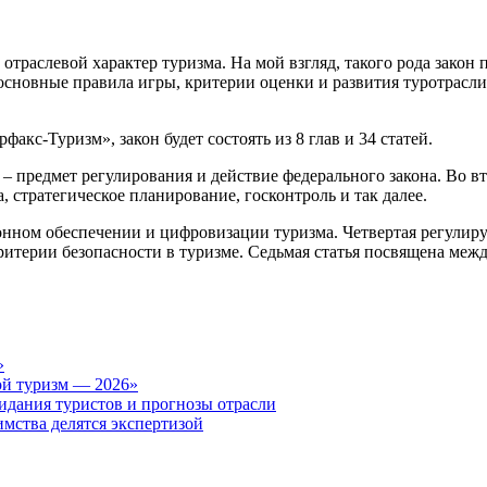
траслевой характер туризма. На мой взгляд, такого рода закон 
 основные правила игры, критерии оценки и развития туротрасли
акс-Туризм», закон будет состоять из 8 глав и 34 статей.
– предмет регулирования и действие федерального закона. Во вт
, стратегическое планирование, госконтроль и так далее.
онном обеспечении и цифровизации туризма. Четвертая регулируе
ритерии безопасности в туризме. Седьмая статья посвящена меж
»
ой туризм — 2026»
жидания туристов и прогнозы отрасли
имства делятся экспертизой