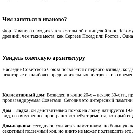
Чем заняться в иваново?
Форт Иванова находится в текстильной и пищевой зоне. К тому 
древний, чем такие места, как Сергеев Посад или Ростов . Одн
Увидеть советскую архитектуру
Наследие Советского Союза появляется с первого взгляда, ког
некоторые из наиболее представительных построек того време
Коллективный дом
: Возведен в конце 20-х – начале 30-х гг.,
пропагандируемая Советами. Сегодня это интересный памятни
Дом – лодка
: он действительно похож на лодку, датируется 1
вид, его внутреннее пространство требует ремонта, который ещ
Дом-подкова
: сегодня он считается памятником, но большую ча
секретный подземный ход, но никто не может подтвердить это 