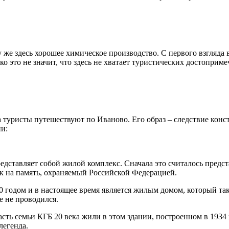
же здесь хорошее химическое производство. С первого взгляда в
ако это не значит, что здесь не хватает туристических достопри
да туристы путешествуют по Иваново. Его образ – следствие конс
ни:
 представляет собой жилой комплекс. Сначала это считалось предс
к на память, охраняемый Российской Федерацией.
930 годом и в настоящее время является жилым домом, который 
е не проводился.
сть семьи КГБ 20 века жили в этом здании, построенном в 1934 г
легенда.