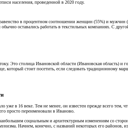
еписи населения, проведенной в 2020 году.
неравенство в процентном соотношении женщин (55%) и мужчин (
бычно оставались работать в текстильных компаниях. С другой
току. Это столица Ивановской области (Ивановская область) и г
це, который стоит посетить, если следовать традиционному маршр
ти
о уже в 16 веке. Тем не менее, он известен прежде всего тем, ч
его просто переименовали в Иваново.
 наибольшим социальным и архитектурным изменениям со стороны
мунизма. Начнем, конечно, с названий некоторых его районов, 