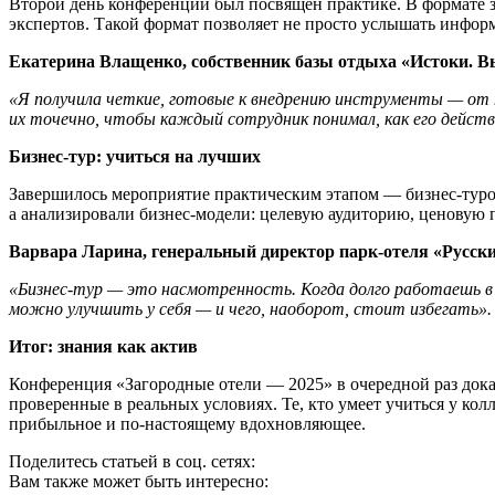
Второй день конференции был посвящён практике. В формате 
экспертов. Такой формат позволяет не просто услышать информ
Екатерина Влащенко, собственник базы отдыха «Истоки. В
«Я получила четкие, готовые к внедрению инструменты — от п
их точечно, чтобы каждый сотрудник понимал, как его действ
Бизнес-тур: учиться на лучших
Завершилось мероприятие практическим этапом — бизнес-туро
а анализировали бизнес-модели: целевую аудиторию, ценовую 
Варвара Ларина, генеральный директор
парк-отеля
«Русски
«
Бизнес-тур
— это насмотренность. Когда долго работаешь в р
можно улучшить у себя — и чего, наоборот, стоит избегать».
Итог: знания как актив
Конференция «Загородные отели — 2025» в очередной раз дока
проверенные в реальных условиях. Те, кто умеет учиться у кол
прибыльное и по-настоящему вдохновляющее.
Поделитесь статьей в соц. сетях:
Вам также может быть интересно: