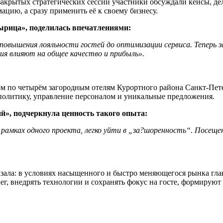
закрытых стратегических сессий участники обсуждали кейсы, д
ацию, а сразу применить её к своему бизнесу.
ырица», поделилась впечатлениями:
овышения лояльности гостей до оптимизации сервиса. Теперь з
ия влияют на общее качество и прибыль».
м по четырём загородным отелям Курортного района Санкт-Пете
политику, управление персоналом и уникальные предложения.
й», подчеркнула ценность такого опыта:
амках одного проекта, легко уйти в „за?шоренность“. Посещен
зала: в условиях насыщенного и быстро меняющегося рынка глав
лег, внедрять технологии и сохранять фокус на госте, формирую