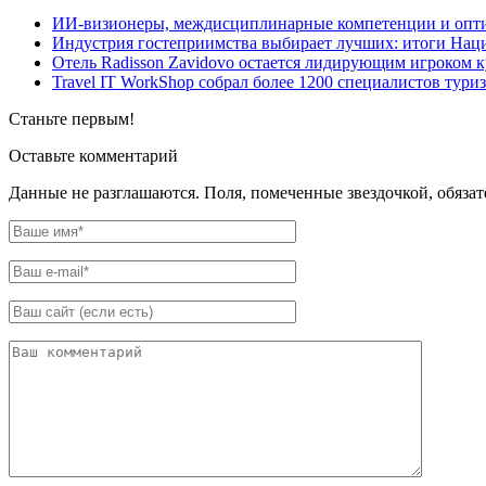
ИИ-визионеры, междисциплинарные компетенции и опти
Индустрия гостеприимства выбирает лучших: итоги Нац
Отель Radisson Zavidovo остается лидирующим игроком к
Travel IT WorkShop собрал более 1200 специалистов тури
Станьте первым!
Оставьте комментарий
Данные не разглашаются. Поля, помеченные звездочкой, обяза