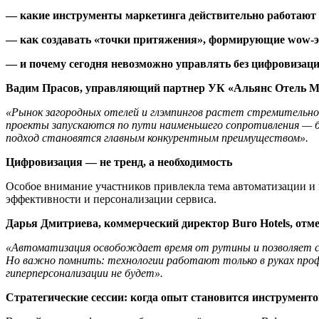
— какие инструменты маркетинга действительно работают
— как создавать «точки притяжения», формирующие
wow-
— и почему сегодня невозможно управлять без цифровизаци
Вадим Прасов, управляющий партнер УК «Альянс Отель 
«Рынок загородных отелей и глэмпингов растет стремительно,
проекты запускаются по пути наименьшего сопротивления — бе
подход становятся главным конкурентным преимуществом».
Цифровизация — не тренд, а необходимость
Особое внимание участников привлекла тема автоматизации и
эффективности и персонализации сервиса.
Дарья Дмитриева, коммерческий директор Buro Hotels, отм
«Автоматизация освобождает время от рутины и позволяет со
Но важно помнить: технологии работают только в руках проф
гиперперсонализации не будет».
Стратегические сессии: когда опыт становится инструмент